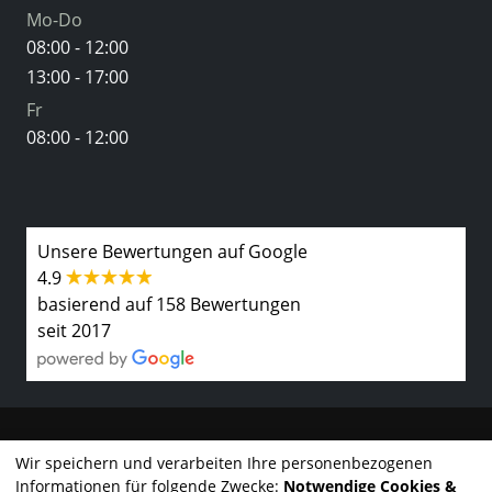
Mo-Do
08:00 - 12:00
13:00 - 17:00
Fr
08:00 - 12:00
Unsere Bewertungen auf Google
4.9
basierend auf 158 Bewertungen
seit 2017
Kontakt
Wir speichern und verarbeiten Ihre personenbezogenen
Informationen für folgende Zwecke:
Notwendige Cookies &