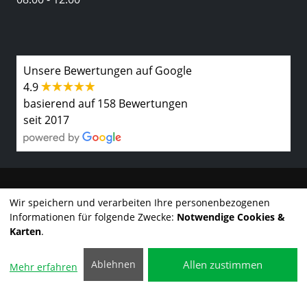
Unsere Bewertungen auf Google
4.9
basierend auf 158 Bewertungen
seit 2017
Kontakt
Wir speichern und verarbeiten Ihre personenbezogenen
Informationen für folgende Zwecke:
Notwendige Cookies &
Impressum
Karten
.
©2025 AUTOFIT Leitenmaier
Datenschutzerklärung
Allen zustimmen
Ablehnen
Mehr erfahren
Cookie-Einstellungen